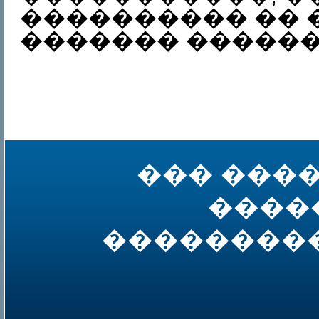
���������� ��
������� ������
��� ���
����
��������