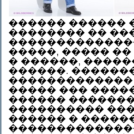
������ ������ 
�������� �� ��
�������������
�����, ����� ��
� ������, ����
������. ������
�������������
����� ��� ����
������ �������
���������� ���
������ � �����
��������������