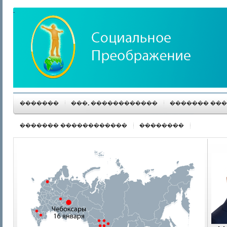
�������
���. ������������
������� ��
������� ������������
��������