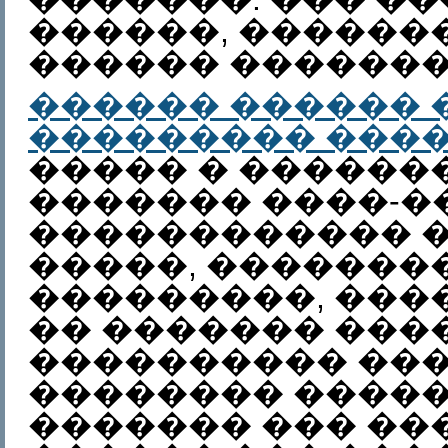
������, �������
������ �������
������ ������ 
��������� ���
����� � ������
������� ����-�
������������ 
�����, �������
���������, ���
�� ������� ���
���������� ��
�������� �����
������� ��� ��