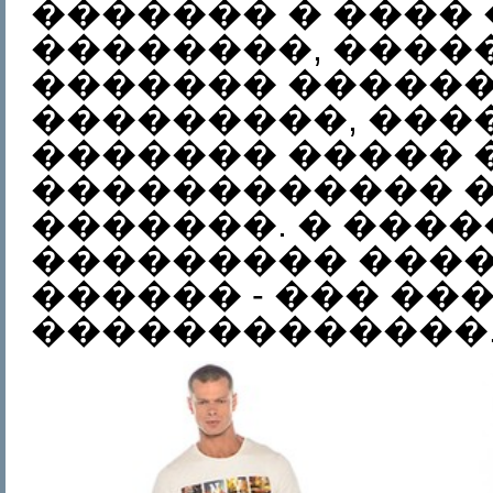
������� � ����
��������, �����
������� �����
���������, ���
������� ����� 
������������ �
�������. � ���
��������� ����
������ - ��� ��
�������������