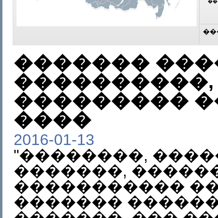
��
��
������� ���
����������,
��������� �
����
2016-01-13
"��������, ���
�������, �����
����������� �
������� ������
�������. ��� �