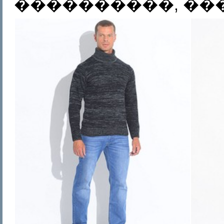
����������, ��