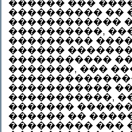
������ ��� ���
���������� �� 
������������ 
����������, ��
��������� ����
������ ������
����������� ��
�������, ��� ��
�������������
����������� ��
�����������, �
������� �����
������ �� ����
��������� ��� 