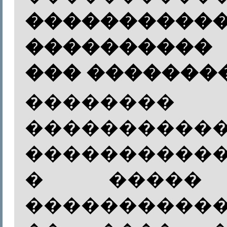
����������
����������
��� �������
��������
�����������
����������
� �����
����������