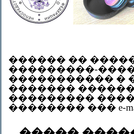
������ �� ����
���������-���
����������� � 
������� �����
��������� ����
�������� ��� e-mai
����� ����