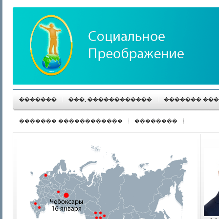
�������
���. ������������
������� ��
������� ������������
��������