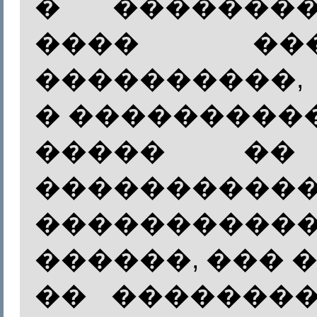
� �������
���� ��
����������,
� ����������
����� ��
����������
���������
������, ��� �
�� �������