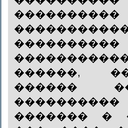
����������
���������
����������
�����������
������, �
������ 
��������
������� � 