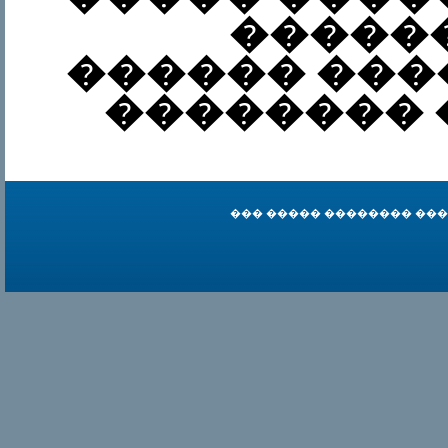
�����
������ ���
�������� 
��� ����� �������� ��