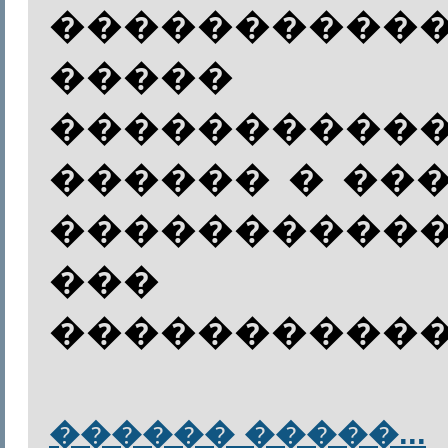
����������
����� �
���������
������ � ��
����������
���
�����������
������ �����...