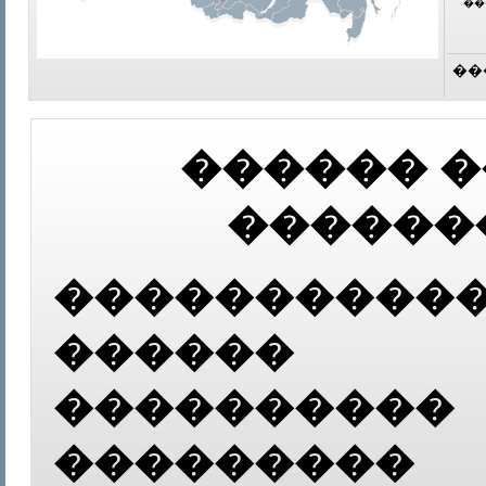
��
��
������ 
������
����������
������ 
����������
���������