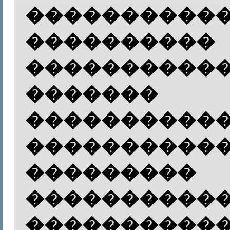
����������
����������
����������
�������
�������
����������
���������
�����������
����������