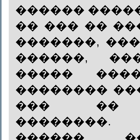
������ ����
�� ��� �� �
�������, ��
������, ��
����� ���
�������� ��
��� �� 
��������
������ 