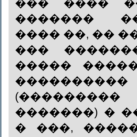
��� ���� �
������� �
���� ��, �� �
��� ������
����� ����
����������
(������
�������) � 
� ���, ����