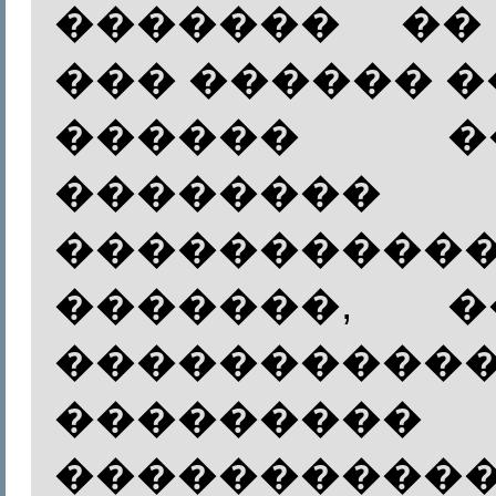
������� ��
��� ������ �
������ ��
��������
��������
�������, 
�������
���������
���������