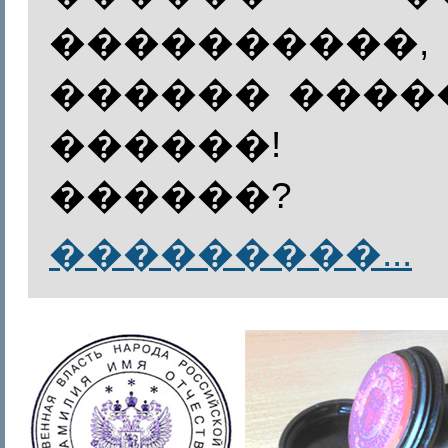
����������,
������ ����
������!
������?
���������...