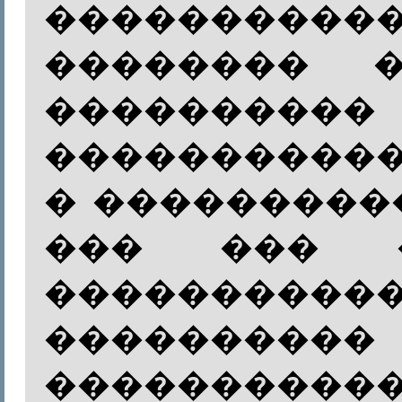
����������
�������� �
������
����������
� ���������
��� ��� 
����������
������
���������