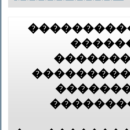
���������
�����
�������
���������
������
�������