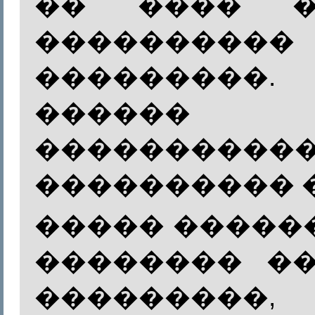
�� ���� �
����������
���������
������ �
����������
���������� 
����� �����
�������� �
�������