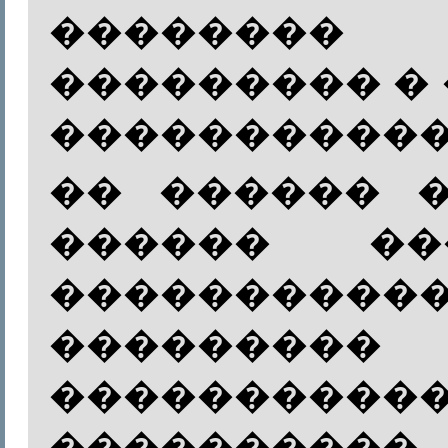
������
��������� �
�����������
�� ������ 
������ ���
����������
���������
����������
����������